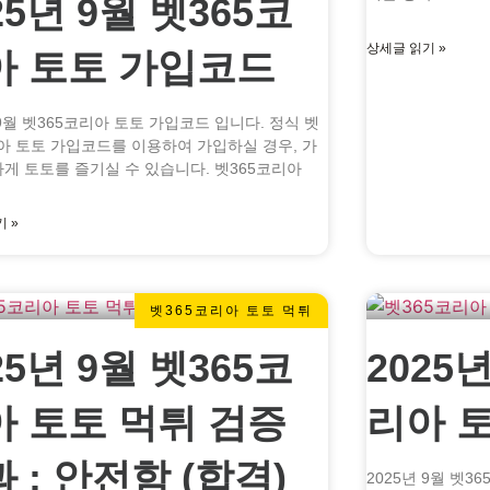
25년 9월 벳365코
상세글 읽기 »
아 토토 가입코드
 9월 벳365코리아 토토 가입코드 입니다. 정식 벳
아 토토 가입코드를 이용하여 가입하실 경우, 가
게 토토를 즐기실 수 있습니다. 벳365코리아
 »
벳365코리아 토토 먹튀
25년 9월 벳365코
2025
아 토토 먹튀 검증
리아 
 : 안전함 (합격)
2025년 9월 벳3