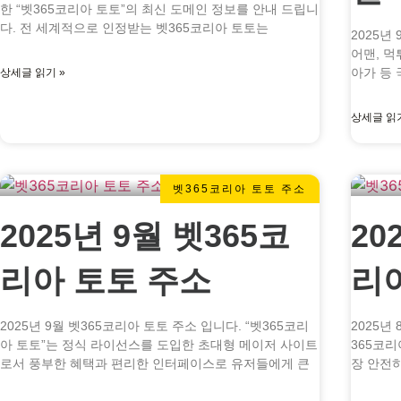
한 “벳365코리아 토토”의 최신 도메인 정보를 안내 드립니
다. 전 세계적으로 인정받는 벳365코리아 토토는
2025년
어맨, 
아가 등
상세글 읽기 »
상세글 읽기
벳365코리아 토토 주소
2025년 9월 벳365코
20
리아 토토 주소
리
2025년 9월 벳365코리아 토토 주소 입니다. “벳365코리
2025년
아 토토”는 정식 라이선스를 도입한 초대형 메이저 사이트
365코리
로서 풍부한 혜택과 편리한 인터페이스로 유저들에게 큰
장 안전하