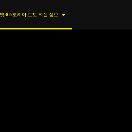
벳365코리아 토토 최신 정보