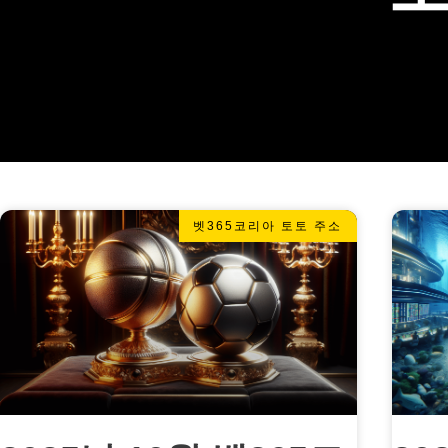
벳365코리아 토토 주소