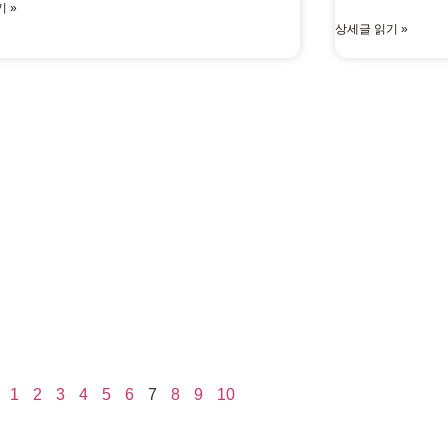
 »
상세글 읽기 »
1
2
3
4
5
6
7
8
9
10