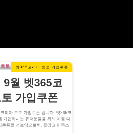
벳365코리아 토토 가입쿠폰
년 9월 벳365코
토토 가입쿠폰
65코리아 토토 가입쿠폰 입니다. 벳365코
게 가입하시는 유저분들을 위해 매월 다
입쿠폰을 선보임으로써, 즐겁고 만족스