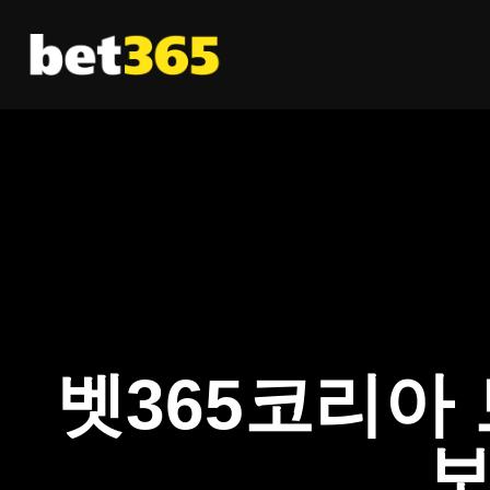
벳365코리아 