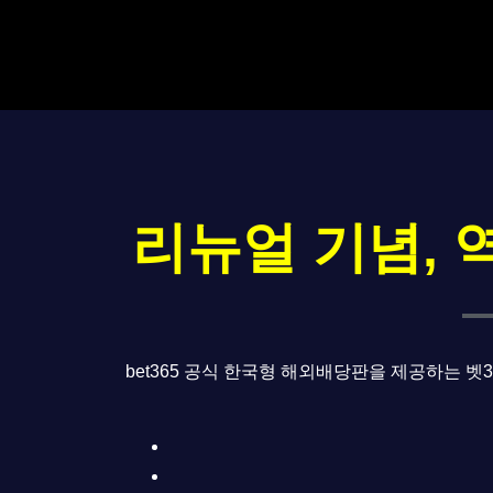
리뉴얼 기념, 
bet365 공식 한국형 해외배당판을 제공하는 벳