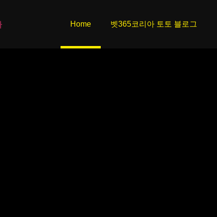
Home
벳365코리아 토토 블로그