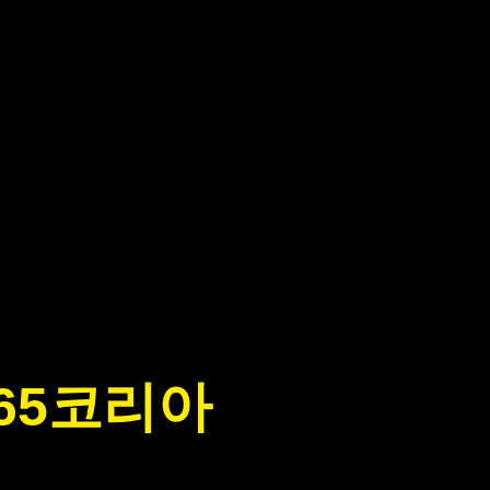
65코리아