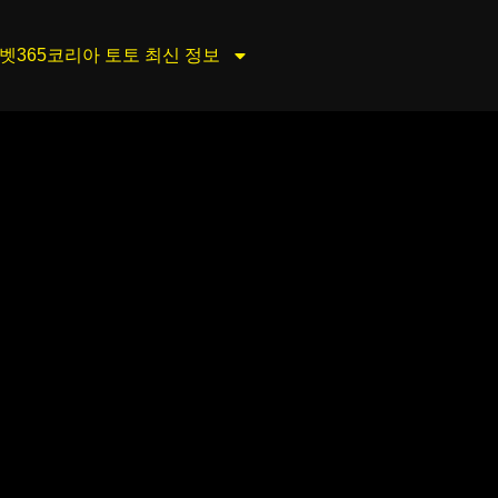
벳365코리아 토토 최신 정보