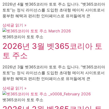
2026년 4월 벳365코리아 토토 주소 입니다. “벳365코리아
토토”는 정식 라이선스를 도입한 초대형 메이저 사이트로서
풍부한 혜택과 편리한 인터페이스로 유저들에게 큰
상세글 읽기 »
벳365코리아 토토 주소
2026년 3월 벳365코리아 토
토 주소
2026년 3월 벳365코리아 토토 주소 입니다. “벳365코리아
토토”는 정식 라이선스를 도입한 초대형 메이저 사이트로서
풍부한 혜택과 편리한 인터페이스로 유저들에게 큰
상세글 읽기 »
벳365코리아 토토 주소