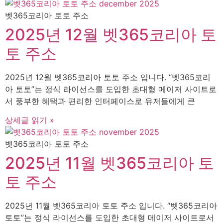
벳365코리아 토토 주소
2025년 12월 벳365코리아 토
토 주소
2025년 12월 벳365코리아 토토 주소 입니다. “벳365코리
아 토토”는 정식 라이선스를 도입한 초대형 메이저 사이트로
서 풍부한 혜택과 편리한 인터페이스로 유저들에게 큰
상세글 읽기 »
벳365코리아 토토 주소
2025년 11월 벳365코리아 토
토 주소
2025년 11월 벳365코리아 토토 주소 입니다. “벳365코리아
토토”는 정식 라이선스를 도입한 초대형 메이저 사이트로서