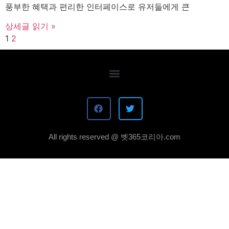
풍부한 혜택과 편리한 인터페이스로 유저들에게 큰
상세글 읽기 »
1
2
All rights reserved @ 벳365코리아.com