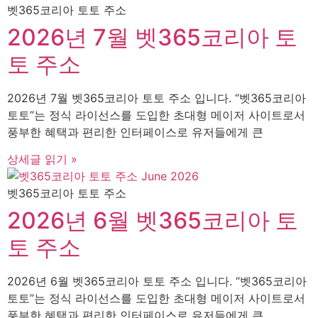
벳365코리아 토토 주소
2026년 7월 벳365코리아 토
토 주소
2026년 7월 벳365코리아 토토 주소 입니다. “벳365코리아
토토”는 정식 라이선스를 도입한 초대형 메이저 사이트로서
풍부한 혜택과 편리한 인터페이스로 유저들에게 큰
상세글 읽기 »
벳365코리아 토토 주소
2026년 6월 벳365코리아 토
토 주소
2026년 6월 벳365코리아 토토 주소 입니다. “벳365코리아
토토”는 정식 라이선스를 도입한 초대형 메이저 사이트로서
풍부한 혜택과 편리한 인터페이스로 유저들에게 큰