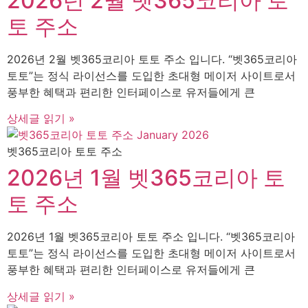
2026년 2월 벳365코리아 토
토 주소
2026년 2월 벳365코리아 토토 주소 입니다. “벳365코리아
토토”는 정식 라이선스를 도입한 초대형 메이저 사이트로서
풍부한 혜택과 편리한 인터페이스로 유저들에게 큰
상세글 읽기 »
벳365코리아 토토 주소
2026년 1월 벳365코리아 토
토 주소
2026년 1월 벳365코리아 토토 주소 입니다. “벳365코리아
토토”는 정식 라이선스를 도입한 초대형 메이저 사이트로서
풍부한 혜택과 편리한 인터페이스로 유저들에게 큰
상세글 읽기 »