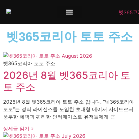
벳365코리아 토토 블로그
벳365코리아 토토 최신 정보
벳365코리아 토토 주소
벳365코리아 토토 주소
2026년 8월 벳365코리아 토
토 주소
2026년 8월 벳365코리아 토토 주소 입니다. “벳365코리아
토토”는 정식 라이선스를 도입한 초대형 메이저 사이트로서
풍부한 혜택과 편리한 인터페이스로 유저들에게 큰
상세글 읽기 »