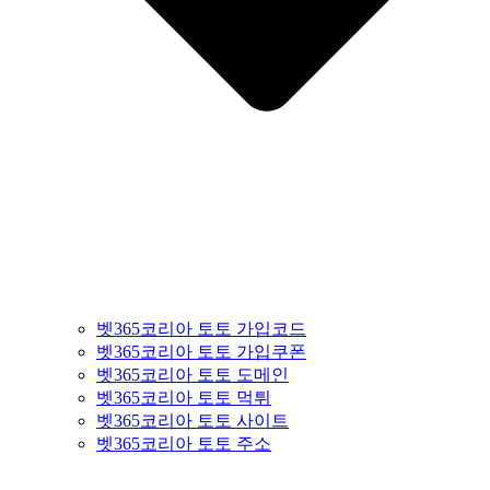
벳365코리아 토토 가입코드
벳365코리아 토토 가입쿠폰
벳365코리아 토토 도메인
벳365코리아 토토 먹튀
벳365코리아 토토 사이트
벳365코리아 토토 주소