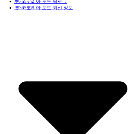
벳365코리아 토토 블로그
벳365코리아 토토 최신 정보