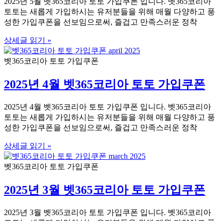
2025년 5월 벳365코리아 토토 가입쿠폰 입니다. 벳365코리아
토토는 새롭게 가입하시는 유저분들을 위해 매월 다양하고 풍
성한 가입쿠폰을 선보임으로써, 즐겁고 만족스러운 정착
상세글 읽기 »
벳365코리아 토토 가입쿠폰
2025년 4월 벳365코리아 토토 가입쿠폰
2025년 4월 벳365코리아 토토 가입쿠폰 입니다. 벳365코리아
토토는 새롭게 가입하시는 유저분들을 위해 매월 다양하고 풍
성한 가입쿠폰을 선보임으로써, 즐겁고 만족스러운 정착
상세글 읽기 »
벳365코리아 토토 가입쿠폰
2025년 3월 벳365코리아 토토 가입쿠폰
2025년 3월 벳365코리아 토토 가입쿠폰 입니다. 벳365코리아