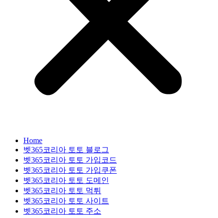
Home
벳365코리아 토토 블로그
벳365코리아 토토 가입코드
벳365코리아 토토 가입쿠폰
벳365코리아 토토 도메인
벳365코리아 토토 먹튀
벳365코리아 토토 사이트
벳365코리아 토토 주소