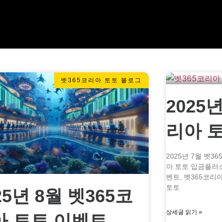
벳365코리아 토토 블로그
2025
리아 
2025년 7월 벳3
아 토토 입금플러스
벤트, 벳365코리
토토
25년 8월 벳365코
상세글 읽기 »
아 토토 이벤트