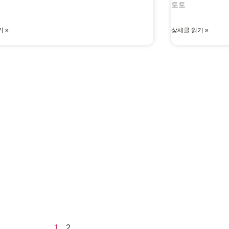
토토
 »
상세글 읽기 »
1
2