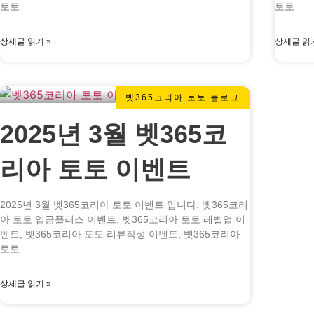
토토
토토
상세글 읽기 »
상세글 읽기
벳365코리아 토토 블로그
2025년 3월 벳365코
리아 토토 이벤트
2025년 3월 벳365코리아 토토 이벤트 입니다. 벳365코리
아 토토 입금플러스 이벤트, 벳365코리아 토토 레벨업 이
벤트, 벳365코리아 토토 리뷰작성 이벤트, 벳365코리아
토토
상세글 읽기 »