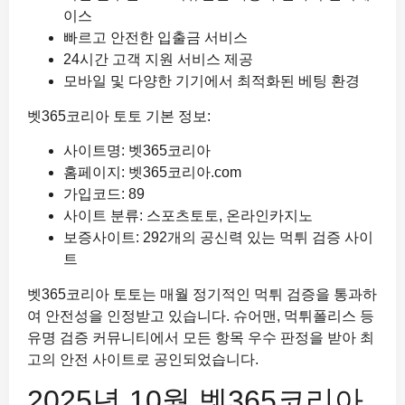
이스
빠르고 안전한 입출금 서비스
24시간 고객 지원 서비스 제공
모바일 및 다양한 기기에서 최적화된 베팅 환경
벳365코리아 토토 기본 정보:
사이트명: 벳365코리아
홈페이지: 벳365코리아.com
가입코드: 89
사이트 분류: 스포츠토토, 온라인카지노
보증사이트: 292개의 공신력 있는 먹튀 검증 사이
트
벳365코리아 토토는 매월 정기적인 먹튀 검증을 통과하
여 안전성을 인정받고 있습니다. 슈어맨, 먹튀폴리스 등
유명 검증 커뮤니티에서 모든 항목 우수 판정을 받아 최
고의 안전 사이트로 공인되었습니다.
2025년 10월 벳365코리아