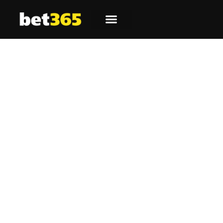
벳365코리아 토토 블로그
벳365코리아 토토 최신 정보
2025년
10월 벳