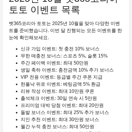
토토 이벤트 목록
벳365코리아 토토는 2025년 10월을 맞아 다양한 이벤
트를 준비했습니다. 이번 달 진행되는 모든 이벤트를 한
눈에 확인해보세요.
신규 가입 이벤트: 첫 충전 10% 보너스
무한 매충전 보너스: 스포츠 5%, 슬롯 15%
주간 페이백 이벤트: 최대 50만원
생일 축하 이벤트: 충전금액 10% 추가 보너스
VIP 전용 이벤트: 등급별 주간 쿠폰 지급
한폴낙 위로 이벤트: 베팅금액 5% 환급
리뷰 작성 이벤트: 최대 10만원 쿠폰
출석체크 이벤트: 30일 연속 시 5만원
프리미엄 대박 당첨 이벤트: 최대 20만원
돌발 보너스 이벤트: 최대 25% 추가 보너스
지인 추천 이벤트: 최대 30만원 보너스
월간 누적 충전 보너스: 최대 50만원