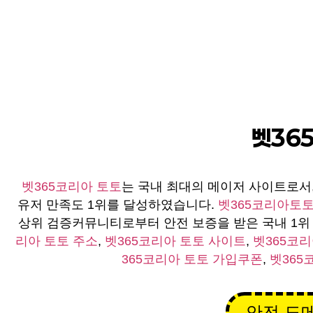
벳36
벳365코리아 토토
는 국내 최대의 메이저 사이트로서
유저 만족도 1위를 달성하였습니다.
벳365코리아토
상위 검증커뮤니티로부터 안전 보증을 받은 국내 1위
리아 토토 주소
,
벳365코리아 토토 사이트
,
벳365코
365코리아 토토 가입쿠폰
,
벳365
안전 도