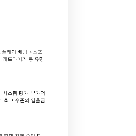
인플레이 베팅, e스포
, 레드타이거 등 유명
, 시스템 평가, 부가적
계 최고 수준의 입출금
월 현재 진행 중인 모