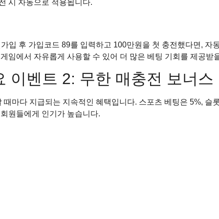
전 시 자동으로 적용됩니다.
원가입 후 가입코드 89를 입력하고 100만원을 첫 충전했다면, 자
 게임에서 자유롭게 사용할 수 있어 더 많은 베팅 기회를 제공받을
요 이벤트 2: 무한 매충전 보너스
 때마다 지급되는 지속적인 혜택입니다. 스포츠 베팅은 5%, 슬롯
는 회원들에게 인기가 높습니다.