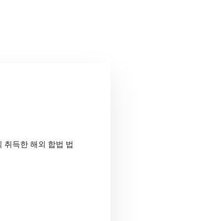
식 취득한 해외 합법 법