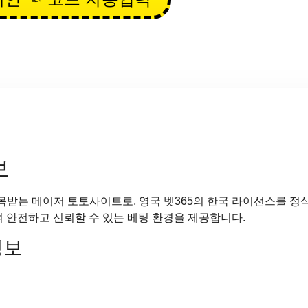
보
주목받는 메이저 토토사이트로, 영국 벳365의 한국 라이선스를 정
 안전하고 신뢰할 수 있는 베팅 환경을 제공합니다.
정보