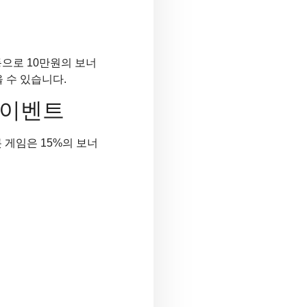
동으로 10만원의 보너
 수 있습니다.
 이벤트
 게임은 15%의 보너