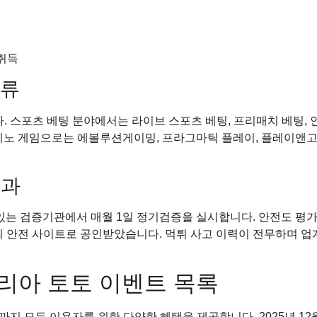
취득
종류
. 스포츠 베팅 분야에서는 라이브 스포츠 베팅, 프리매치 베팅, 
카지노 게임으로는 에볼루션게이밍, 프라그마틱 플레이, 플레이앤고
결과
 있는 검증기관에서 매월 1일 정기검증을 실시합니다. 안전도 평가
 안전 사이트로 공인받았습니다. 먹튀 사고 이력이 전무하며 업
5코리아 토토 이벤트 목록
원까지 모든 이용자를 위한 다양한 혜택을 제공합니다. 2025년 12