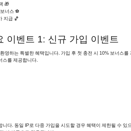
 🎁
 보너스 ⚽
 지급 🏀
요 이벤트 1: 신규 가입 이벤트
 환영하는 특별한 혜택입니다. 가입 후 첫 충전 시 10% 보너스를
너스를 제공합니다.
니다. 동일 IP로 다중 가입을 시도할 경우 혜택이 제한될 수 