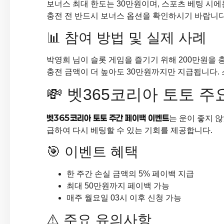
보너스 최대 한도는 30만원이며, 스포츠 베팅 시
충전 전 반드시 보너스 옵션을 확인하시기 바랍니다
📊 참여 방법 및 실제 사례
박영희 님이 슬롯 게임을 즐기기 위해 200만원을 충
충전 금액이 더 높아도 30만원까지만 지급됩니다. 스
💸 벳365코리아 토토 주
벳365코리아 토토 주간 페이백 이벤트
는 운이 좋지 
급하여 다시 베팅할 수 있는 기회를 제공합니다.
🎯 이벤트 혜택
한 주간 손실 금액의 5% 페이백 지급
최대 50만원까지 페이백 가능
매주 월요일 03시 이후 신청 가능
⚠️ 주요 유의사항