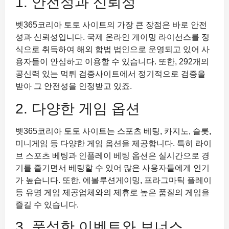
1. 안전성과 신뢰성
벳365코리아 토토 사이트의 가장 큰 장점은 바로 안전
성과 신뢰성입니다. 국제 온라인 게이밍 라이선스를 정
식으로 취득하여 해외 합법 법인으로 운영되고 있어 사
용자들이 안심하고 이용할 수 있습니다. 또한, 292개의
공신력 있는 먹튀 검증사이트에서 정기적으로 검증을
받아 그 안전성을 인정받고 있죠.
2. 다양한 게임 옵션
벳365코리아 토토 사이트는 스포츠 베팅, 카지노, 슬롯,
미니게임 등 다양한 게임 옵션을 제공합니다. 특히 라이
브 스포츠 베팅과 인플레이 베팅 옵션은 실시간으로 경
기를 즐기면서 베팅할 수 있어 많은 사용자들에게 인기
가 높습니다. 또한, 에볼루션게이밍, 프라그마틱 플레이
등 유명 게임 제공업체와의 제휴로 높은 품질의 게임을
즐길 수 있습니다.
3. 풍성한 이벤트와 보너스