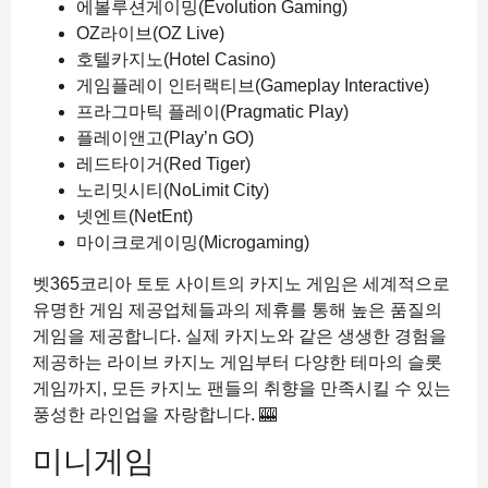
에볼루션게이밍(Evolution Gaming)
OZ라이브(OZ Live)
호텔카지노(Hotel Casino)
게임플레이 인터랙티브(Gameplay Interactive)
프라그마틱 플레이(Pragmatic Play)
플레이앤고(Play’n GO)
레드타이거(Red Tiger)
노리밋시티(NoLimit City)
넷엔트(NetEnt)
마이크로게이밍(Microgaming)
벳365코리아 토토 사이트의 카지노 게임은 세계적으로
유명한 게임 제공업체들과의 제휴를 통해 높은 품질의
게임을 제공합니다. 실제 카지노와 같은 생생한 경험을
제공하는 라이브 카지노 게임부터 다양한 테마의 슬롯
게임까지, 모든 카지노 팬들의 취향을 만족시킬 수 있는
풍성한 라인업을 자랑합니다. 🎰
미니게임