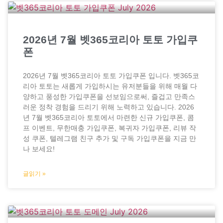
2026년 7월 벳365코리아 토토 가입쿠
폰
2026년 7월 벳365코리아 토토 가입쿠폰 입니다. 벳365코
리아 토토는 새롭게 가입하시는 유저분들을 위해 매월 다
양하고 풍성한 가입쿠폰을 선보임으로써, 즐겁고 만족스
러운 정착 경험을 드리기 위해 노력하고 있습니다. 2026
년 7월 벳365코리아 토토에서 마련한 신규 가입쿠폰, 콤
프 이벤트, 무한매충 가입쿠폰, 복귀자 가입쿠폰, 리뷰 작
성 쿠폰, 텔레그램 친구 추가 및 구독 가입쿠폰을 지금 만
나 보세요!
글읽기 »