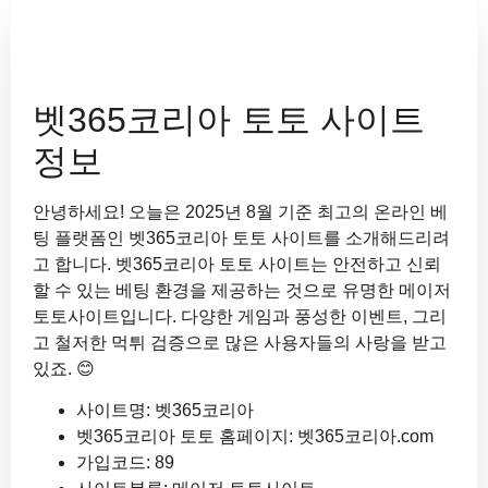
벳365코리아 토토 사이트
정보
안녕하세요! 오늘은 2025년 8월 기준 최고의 온라인 베
팅 플랫폼인 벳365코리아 토토 사이트를 소개해드리려
고 합니다. 벳365코리아 토토 사이트는 안전하고 신뢰
할 수 있는 베팅 환경을 제공하는 것으로 유명한 메이저
토토사이트입니다. 다양한 게임과 풍성한 이벤트, 그리
고 철저한 먹튀 검증으로 많은 사용자들의 사랑을 받고
있죠. 😊
사이트명: 벳365코리아
벳365코리아 토토 홈페이지: 벳365코리아.com
가입코드: 89