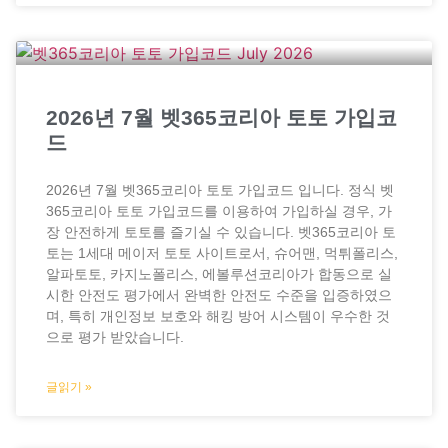
2026년 7월 벳365코리아 토토 가입코
드
2026년 7월 벳365코리아 토토 가입코드 입니다. 정식 벳
365코리아 토토 가입코드를 이용하여 가입하실 경우, 가
장 안전하게 토토를 즐기실 수 있습니다. 벳365코리아 토
토는 1세대 메이저 토토 사이트로서, 슈어맨, 먹튀폴리스,
알파토토, 카지노폴리스, 에볼루션코리아가 합동으로 실
시한 안전도 평가에서 완벽한 안전도 수준을 입증하였으
며, 특히 개인정보 보호와 해킹 방어 시스템이 우수한 것
으로 평가 받았습니다.
글읽기 »