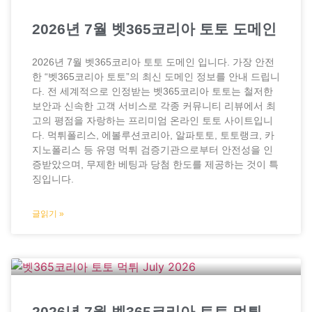
2026년 7월 벳365코리아 토토 도메인
2026년 7월 벳365코리아 토토 도메인 입니다. 가장 안전
한 “벳365코리아 토토”의 최신 도메인 정보를 안내 드립니
다. 전 세계적으로 인정받는 벳365코리아 토토는 철저한
보안과 신속한 고객 서비스로 각종 커뮤니티 리뷰에서 최
고의 평점을 자랑하는 프리미엄 온라인 토토 사이트입니
다. 먹튀폴리스, 에볼루션코리아, 알파토토, 토토랭크, 카
지노폴리스 등 유명 먹튀 검증기관으로부터 안전성을 인
증받았으며, 무제한 베팅과 당첨 한도를 제공하는 것이 특
징입니다.
글읽기 »
2026년 7월 벳365코리아 토토 먹튀