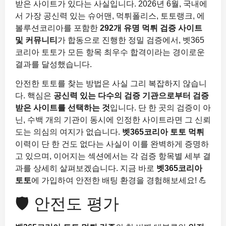
받은 사이트가 있다는 사실입니다. 2026년 6월, 국내에
서 가장 공신력 있는 슈어맨, 먹튀폴리스, 토토랭크, 에
볼루션코리아를 포함한
292개 유명 먹튀 검증 사이트
및 커뮤니티
가 합동으로 진행한 정밀 검증에서, 벳365
코리아 토토가 모든 항목 최우수 합격이라는 경이로운
결과를 달성했습니다.
안전한 토토를 찾는 방법은 사실 그리 복잡하지 않습니
다. 핵심은
공신력 있는 다수의 검증 기관으로부터 검증
받은 사이트를 선택하는 것
입니다. 단 한 곳의 검증이 아
닌, 수백 개의 기관이 동시에 인정한 사이트라면 그 신뢰
도는 의심의 여지가 없습니다.
벳365코리아 토토 먹튀
이력이 단 한 건도 없다는 사실이 이를 완벽하게 증명하
고 있으며, 이어지는 섹션에서는 각 검증 항목별 세부 결
과를 상세히 살펴보겠습니다. 지금 바로
벳365코리아
토토
에 가입하여 안전한 배팅 환경을 경험해보세요! 💪
🛡️ 안전도 평가