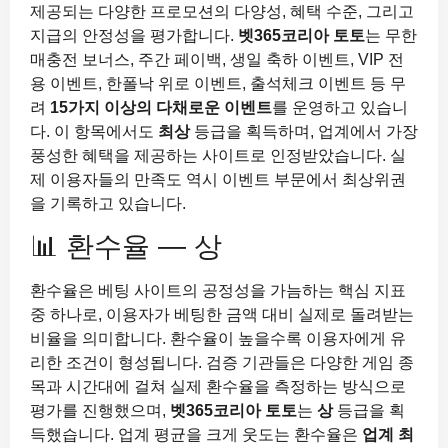
제공되는 다양한 프로모션의 다양성, 혜택 수준, 그리고
지급의 안정성을 평가합니다.
벳365코리아 토토
는 무한
매충전 보너스, 주간 페이백, 생일 축하 이벤트, VIP 전
용 이벤트, 한폴낙 위로 이벤트, 출석체크 이벤트 등 무
려
15가지 이상의 다채로운 이벤트
를 운영하고 있습니
다. 이 항목에서도
최상
등급을 획득하며, 업계에서 가장
풍성한 혜택을 제공하는 사이트로 인정받았습니다. 실
제 이용자들의 만족도 역시 이벤트 부문에서 최상위권
을 기록하고 있습니다.
📊 환수율 — 상
환수율은 베팅 사이트의 공정성을 가늠하는 핵심 지표
중 하나로, 이용자가 베팅한 금액 대비 실제로 돌려받는
비율을 의미합니다. 환수율이 높을수록 이용자에게 유
리한 조건이 형성됩니다. 검증 기관들은 다양한 게임 종
목과 시간대에 걸쳐 실제 환수율을 측정하는 방식으로
평가를 진행했으며,
벳365코리아 토토
는
상
등급을 획
득했습니다. 업계 평균을 크게 웃도는 환수율은
업계 최