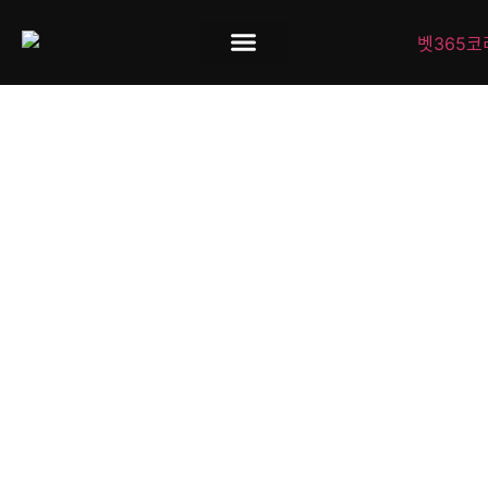
벳365코리아 토토 블로그
벳365코리아 토토 최신 정보
2026년 6
월 벳365