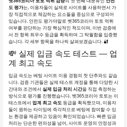
벳365코리아 토토 먹튀 검증
의 첫 번째 대분류인
안전
도 평가
는, 이용자들이 실제로 사이트를 사용하면서 가
장 직접적으로 체감하는 요소들을 중심으로 구성되어
있습니다. 안전도 평가야말로 벳365코리아 토토 먹튀
여부를 판단하는 가장 핵심적인 척도이며, 이번 검증에
서 전 항목 최우수 등급을 획득하며 그 탁월함을 입증했
습니다. 각 세부 항목을 하나씩 살펴보겠습니다. 🔐
💸 실제 입금 속도 테스트 — 업
계 최고 속도
입금 속도는 베팅 사이트 이용 경험의 첫 단추와도 같습
니다. 검증 기관들은 실제 테스트 계정을 통해 다양한 시
간대와 조건에서
실제 입금 처리 시간
을 직접 측정하는
방식으로 평가를 진행했습니다. 벳365코리아 토토는 이
테스트에서
업계 최고 속도
등급을 획득했으며, 이용자
들이 원하는 타이밍에 즉각적으로 베팅에 참여할 수 있
는 환경을 제공하고 있음이 확인되었습니다. 빠른 입금
처리는 단순한 편의성을 넘어, 사이트 운영의 안정성과