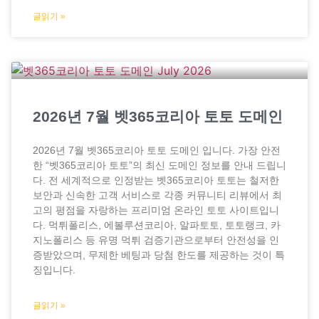
글읽기 »
2026년 7월 벳365코리아 토토 도메인
2026년 7월 벳365코리아 토토 도메인 입니다. 가장 안전
한 “벳365코리아 토토”의 최신 도메인 정보를 안내 드립니
다. 전 세계적으로 인정받는 벳365코리아 토토는 철저한
보안과 신속한 고객 서비스로 각종 커뮤니티 리뷰에서 최
고의 평점을 자랑하는 프리미엄 온라인 토토 사이트입니
다. 먹튀폴리스, 에볼루션코리아, 알파토토, 토토랭크, 카
지노폴리스 등 유명 먹튀 검증기관으로부터 안전성을 인
증받았으며, 무제한 베팅과 당첨 한도를 제공하는 것이 특
징입니다.
글읽기 »