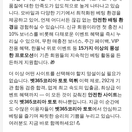
품질에 대한 만족도가 압도적으로 높게 나타나고 있습
니다. 모바일과 다양한 기기에서 최적화된 베팅 환경을
제공하고 있어, 언제 어디서든 끊김 없는
안전한 배팅 환
경
을 경험하실 수 있습니다. 신규 회원이라면 첫 충전 시
10% 보너스를 비롯해 다채로운 이벤트 혜택을 즉시 누
리실 수 있으며, 무한 매충전 보너스, 주간 페이백, VIP
전용 혜택, 한폴낙 위로 이벤트 등
15가지 이상의 풍성
한 프로모션
이 기존 회원들의 지속적인 베팅 활동을 든
든하게 지원합니다. 🎁
더 이상 어떤 사이트를 선택해야 할지 망설이실 필요가
없습니다.
벳365코리아 토토 먹튀
이력 제로, 292개 기
관 합동 검증 합격, 업계 최고 속도의 입출금, 최상급 이
벤트 혜택까지 — 이 모든 것이 갖춰진
안전한 사이트
는
오직
벳365코리아 토토
하나뿐입니다. 지금 이 순간에
도 수많은 이용자들이
벳365코리아 토토
에서 안심하고
베팅을 즐기며 짜릿한 승리의 기쁨을 누리고 있습니다.
여러분도 지금 바로 함께하세요! 💪