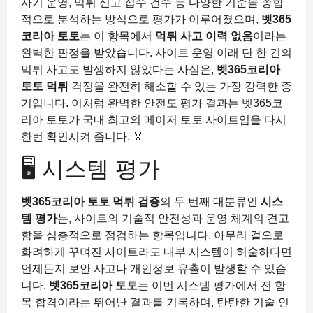
사기 운영, 먹튀 신고 접수 건수 등 다양한 기준을 종합
적으로 분석하는 방식으로 평가가 이루어졌으며,
벳365
코리아 토토
는 이 항목에서
먹튀 사고 이력 없음
이라는
완벽한 판정을 받았습니다. 사이트 운영 이래 단 한 건의
먹튀 사고도 발생하지 않았다는 사실은,
벳365코리아
토토 먹튀
걱정을 완전히 해소할 수 있는 가장 강력한 증
거입니다. 이처럼 완벽한 안전도 평가 결과는 벳365코
리아 토토가 국내 최고의 메이저 토토 사이트임을 다시
한번 확인시켜 줍니다. 🏅
🖥️ 시스템 평가
벳365코리아 토토 먹튀 검증
의 두 번째 대분류인
시스
템 평가
는, 사이트의 기술적 안전성과 운영 체계의 견고
함을 심층적으로 점검하는 항목입니다. 아무리 겉으로
화려하게 꾸며진 사이트라도 내부 시스템이 허술하다면
언제든지 보안 사고나 개인정보 유출이 발생할 수 있습
니다.
벳365코리아 토토
는 이번 시스템 평가에서 전 항
목 합격이라는 뛰어난 결과를 기록하며, 탄탄한 기술 인