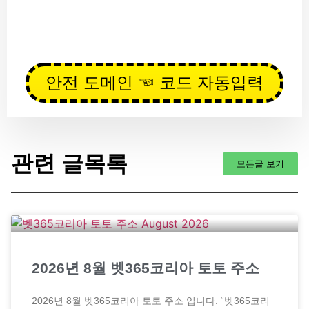
안전 도메인 ☜ 코드 자동입력
관련 글목록
모든글 보기
2026년 8월 벳365코리아 토토 주소
2026년 8월 벳365코리아 토토 주소 입니다. “벳365코리