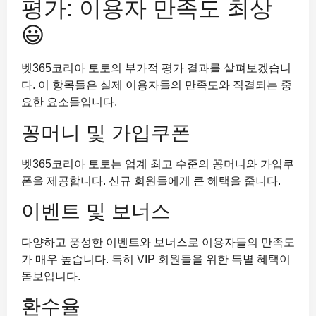
평가: 이용자 만족도 최상
😃
벳365코리아 토토의 부가적 평가 결과를 살펴보겠습니
다. 이 항목들은 실제 이용자들의 만족도와 직결되는 중
요한 요소들입니다.
꽁머니 및 가입쿠폰
벳365코리아 토토는 업계 최고 수준의 꽁머니와 가입쿠
폰을 제공합니다. 신규 회원들에게 큰 혜택을 줍니다.
이벤트 및 보너스
다양하고 풍성한 이벤트와 보너스로 이용자들의 만족도
가 매우 높습니다. 특히 VIP 회원들을 위한 특별 혜택이
돋보입니다.
환수율