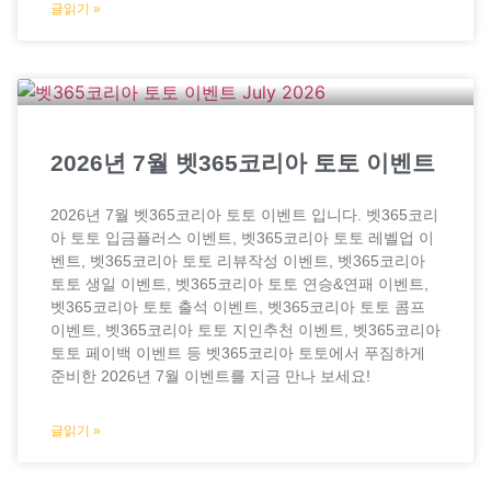
글읽기 »
2026년 7월 벳365코리아 토토 이벤트
2026년 7월 벳365코리아 토토 이벤트 입니다. 벳365코리
아 토토 입금플러스 이벤트, 벳365코리아 토토 레벨업 이
벤트, 벳365코리아 토토 리뷰작성 이벤트, 벳365코리아
토토 생일 이벤트, 벳365코리아 토토 연승&연패 이벤트,
벳365코리아 토토 출석 이벤트, 벳365코리아 토토 콤프
이벤트, 벳365코리아 토토 지인추천 이벤트, 벳365코리아
토토 페이백 이벤트 등 벳365코리아 토토에서 푸짐하게
준비한 2026년 7월 이벤트를 지금 만나 보세요!
글읽기 »