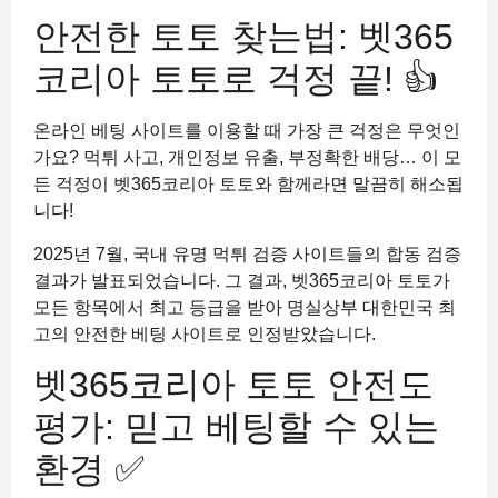
안전한 토토 찾는법: 벳365
코리아 토토로 걱정 끝! 👍
온라인 베팅 사이트를 이용할 때 가장 큰 걱정은 무엇인
가요? 먹튀 사고, 개인정보 유출, 부정확한 배당… 이 모
든 걱정이 벳365코리아 토토와 함께라면 말끔히 해소됩
니다!
2025년 7월, 국내 유명 먹튀 검증 사이트들의 합동 검증
결과가 발표되었습니다. 그 결과, 벳365코리아 토토가
모든 항목에서 최고 등급을 받아 명실상부 대한민국 최
고의 안전한 베팅 사이트로 인정받았습니다.
벳365코리아 토토 안전도
평가: 믿고 베팅할 수 있는
환경 ✅