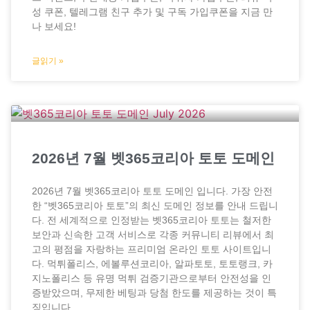
성 쿠폰, 텔레그램 친구 추가 및 구독 가입쿠폰을 지금 만
나 보세요!
글읽기 »
2026년 7월 벳365코리아 토토 도메인
2026년 7월 벳365코리아 토토 도메인 입니다. 가장 안전
한 “벳365코리아 토토”의 최신 도메인 정보를 안내 드립니
다. 전 세계적으로 인정받는 벳365코리아 토토는 철저한
보안과 신속한 고객 서비스로 각종 커뮤니티 리뷰에서 최
고의 평점을 자랑하는 프리미엄 온라인 토토 사이트입니
다. 먹튀폴리스, 에볼루션코리아, 알파토토, 토토랭크, 카
지노폴리스 등 유명 먹튀 검증기관으로부터 안전성을 인
증받았으며, 무제한 베팅과 당첨 한도를 제공하는 것이 특
징입니다.