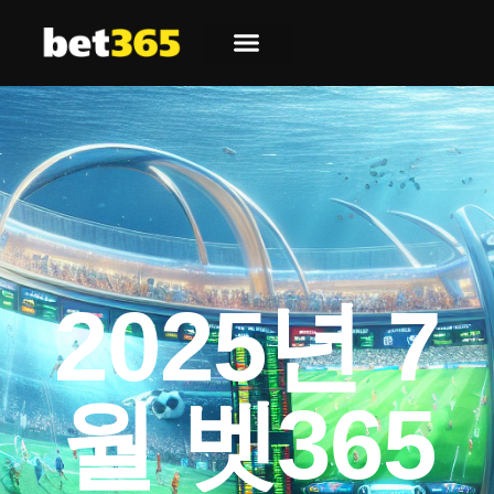
벳365코리아 토토 블로그
벳365코리아 토토 최신 정보
2025년 7
월 벳365