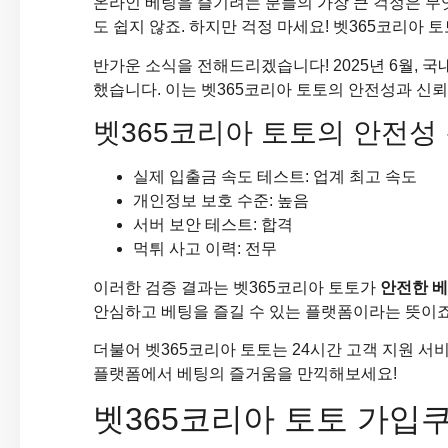
온라인 베팅을 즐기려는 분들의 가장 큰 걱정은 
도 쉽지 않죠. 하지만 걱정 마세요! 벳365코리아 
반가운 소식을 전해드리겠습니다! 2025년 6월, 
했습니다. 이는 벳365코리아 토토의 안전성과 신
벳365코리아 토토의 안전성
실제 입출금 속도 테스트: 업계 최고 속도
개인정보 보호 수준: 높음
서버 보안 테스트: 합격
먹튀 사고 이력: 전무
이러한 검증 결과는 벳365코리아 토토가
안전한 베
안심하고 베팅을 즐길 수 있는 플랫폼이라는 뜻이죠. 
더불어 벳365코리아 토토는 24시간 고객 지원 
플랫폼에서 베팅의 즐거움을 만끽해보세요!
벳365코리아 토토 가입쿠