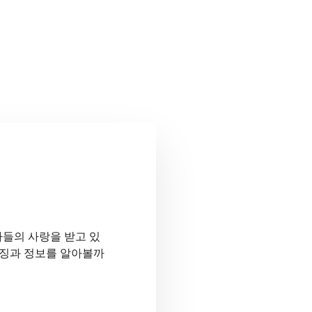
자들의 사랑을 받고 있
특징과 정보를 알아볼까