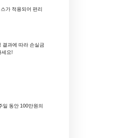
너스가 적용되어 편리
팅 결과에 따라 손실금
마세요!
주일 동안 100만원의