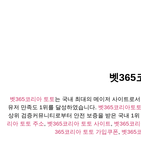
벳365
벳365코리아 토토
는 국내 최대의 메이저 사이트로서
유저 만족도 1위를 달성하였습니다.
벳365코리아토
상위 검증커뮤니티로부터 안전 보증을 받은 국내 1위
리아 토토 주소
,
벳365코리아 토토 사이트
,
벳365코
365코리아 토토 가입쿠폰
,
벳365