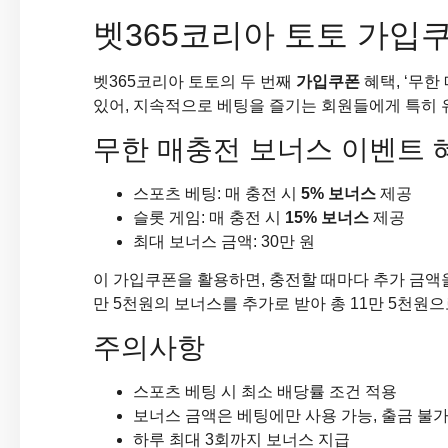
벳365코리아 토토 가입쿠
벳365코리아 토토의 두 번째
가입쿠폰
혜택, ‘무한
있어, 지속적으로 베팅을 즐기는 회원들에게 특히 
무한 매충전 보너스 이벤트 
스포츠 베팅: 매 충전 시
5% 보너스
제공
슬롯 게임: 매 충전 시
15% 보너스
제공
최대 보너스 금액: 30만 원
이 가입쿠폰을 활용하면, 충전할 때마다 추가 금액을
만 5천원의 보너스를 추가로 받아 총 11만 5천원으로
주의사항
스포츠 베팅 시 최소 배당률 조건 적용
보너스 금액은 베팅에만 사용 가능, 출금 불
하루 최대 3회까지 보너스 지급