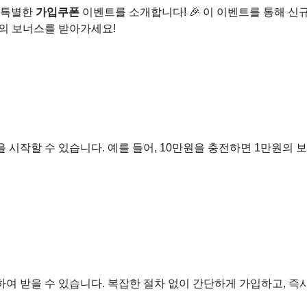
 특별한
가입쿠폰
이벤트를 소개합니다! 🎉 이 이벤트를 통해 신
대의 보너스를 받아가세요!
 시작할 수 있습니다. 예를 들어, 10만원을 충전하면 1만원의 
하여 받을 수 있습니다. 복잡한 절차 없이 간단하게 가입하고, 즉