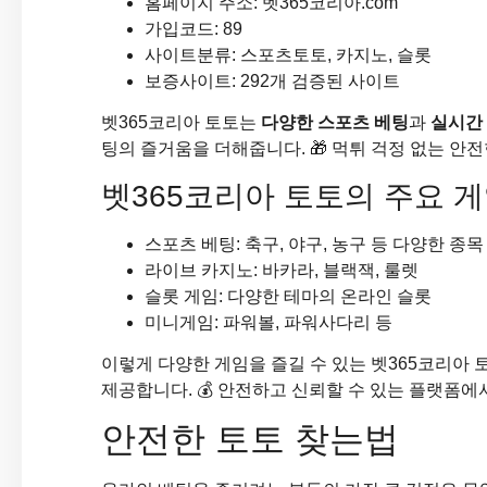
홈페이지 주소: 벳365코리아.com
가입코드: 89
사이트분류: 스포츠토토, 카지노, 슬롯
보증사이트: 292개 검증된 사이트
벳365코리아 토토는
다양한 스포츠 베팅
과
실시간
팅의 즐거움을 더해줍니다. 🎁 먹튀 걱정 없는 안
벳365코리아 토토의 주요 
스포츠 베팅: 축구, 야구, 농구 등 다양한 종목
라이브 카지노: 바카라, 블랙잭, 룰렛
슬롯 게임: 다양한 테마의 온라인 슬롯
미니게임: 파워볼, 파워사다리 등
이렇게 다양한 게임을 즐길 수 있는 벳365코리아
제공합니다. 💰 안전하고 신뢰할 수 있는 플랫폼에
안전한 토토 찾는법