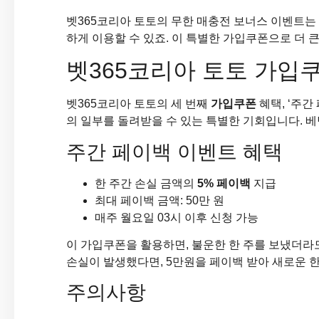
벳365코리아 토토의 무한 매충전 보너스 이벤트는
하게 이용할 수 있죠. 이 특별한 가입쿠폰으로 더 
벳365코리아 토토 가입쿠
벳365코리아 토토의 세 번째
가입쿠폰
혜택, ‘주간
의 일부를 돌려받을 수 있는 특별한 기회입니다. 베
주간 페이백 이벤트 혜택
한 주간 손실 금액의
5% 페이백
지급
최대 페이백 금액: 50만 원
매주 월요일 03시 이후 신청 가능
이 가입쿠폰을 활용하면, 불운한 한 주를 보냈더라도
손실이 발생했다면, 5만원을 페이백 받아 새로운 한 
주의사항