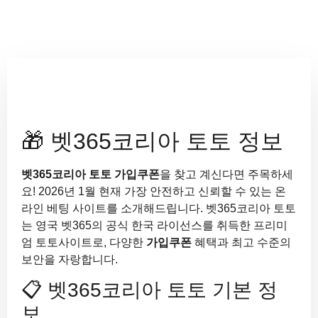
🎁 벳365코리아 토토 정보
벳365코리아 토토 가입쿠폰
을 찾고 계신다면 주목하세
요! 2026년 1월 현재 가장 안전하고 신뢰할 수 있는 온
라인 베팅 사이트를 소개해드립니다. 벳365코리아 토토
는 영국 벳365의 공식 한국 라이선스를 취득한 프리미
엄 토토사이트로, 다양한
가입쿠폰
혜택과 최고 수준의
보안을 자랑합니다.
📋 벳365코리아 토토 기본 정
보