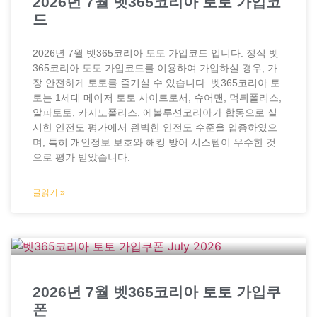
2026년 7월 벳365코리아 토토 가입코
드
2026년 7월 벳365코리아 토토 가입코드 입니다. 정식 벳
365코리아 토토 가입코드를 이용하여 가입하실 경우, 가
장 안전하게 토토를 즐기실 수 있습니다. 벳365코리아 토
토는 1세대 메이저 토토 사이트로서, 슈어맨, 먹튀폴리스,
알파토토, 카지노폴리스, 에볼루션코리아가 합동으로 실
시한 안전도 평가에서 완벽한 안전도 수준을 입증하였으
며, 특히 개인정보 보호와 해킹 방어 시스템이 우수한 것
으로 평가 받았습니다.
글읽기 »
2026년 7월 벳365코리아 토토 가입쿠
폰