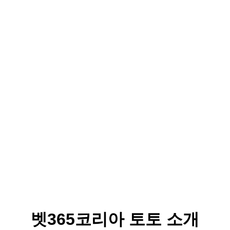
코리아 토
토 가입쿠
폰
벳365코리아 토토 소개