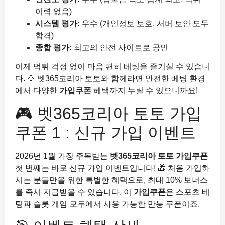
이력 없음)
시스템 평가:
우수 (개인정보 보호, 서버 보안 모두
합격)
종합 평가:
최고의 안전 사이트로 공인
이제 먹튀 걱정 없이 마음 편히 베팅을 즐기실 수 있습니
다. 💎 벳365코리아 토토와 함께라면 안전한 베팅 환경
에서 다양한
가입쿠폰
혜택까지 누릴 수 있으니까요!
🎮 벳365코리아 토토 가입
쿠폰 1 : 신규 가입 이벤트
2026년 1월 가장 주목받는
벳365코리아 토토 가입쿠폰
첫 번째는 바로 신규 가입 이벤트입니다! 🎁 처음 가입하
시는 분들만을 위한 특별한 혜택으로, 최대 10% 보너스
를 즉시 지급받을 수 있습니다. 이
가입쿠폰
은 스포츠 베
팅과 슬롯 게임 모두에서 사용 가능한 만능 쿠폰이죠.