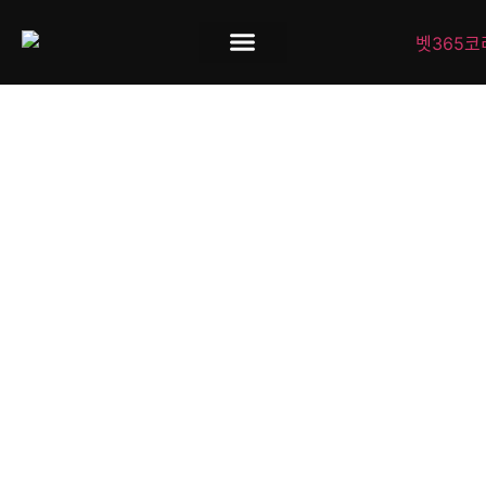
벳365코리아 토토 블로그
벳365코리아 토토 최신 정보
2026년 1
월 벳365