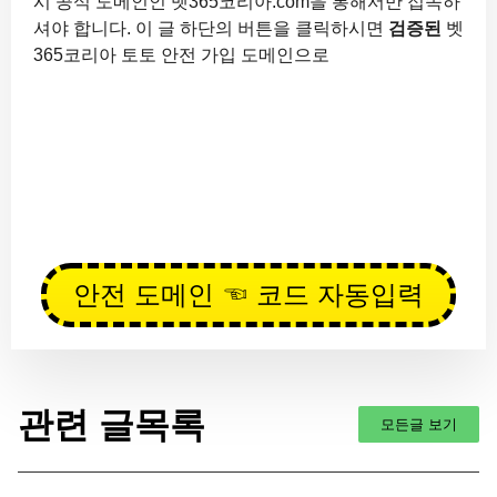
시 공식 도메인인 벳365코리아.com을 통해서만 접속하
셔야 합니다. 이 글 하단의 버튼을 클릭하시면
검증된
벳
365코리아 토토 안전 가입 도메인으로
안전 도메인 ☜ 코드 자동입력
관련 글목록
모든글 보기