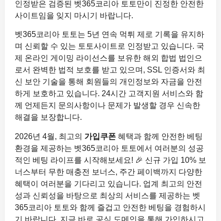
인정받은 검증된 벳365코리아 토토만이 진정한 안전한
사이트임을 잊지 마시기 바랍니다.
벳365코리아 토토는 5년 연속 먹튀 제로 기록을 유지하
며 신뢰할 수 있는 토토사이트로 인정받고 있습니다. 국
제 온라인 게이밍 라이선스를 보유한 해외 합법 법인으
로서 완벽한 법적 보호를 받고 있으며, SSL 인증서와 최
신 보안 기술을 통해 회원들의 개인정보와 자금을 안전
하게 보호하고 있습니다. 24시간 고객지원 서비스와 함
께 언제든지 문의사항이나 문제가 발생할 경우 신속한
해결을 보장합니다.
2026년 4월, 최고의
가입쿠폰
혜택과 함께 안전한 베팅
환경을 제공하는 벳365코리아 토토에서 여러분의 성공
적인 베팅 라이프를 시작해보세요! 🎉 신규 가입 10% 보
너스부터 무한 매충전 보너스, 주간 페이백까지 다양한
혜택이 여러분을 기다리고 있습니다. 업계 최고의 안전
성과 신뢰성을 바탕으로 최상의 서비스를 제공하는 벳
365코리아 토토와 함께 즐겁고 안전한 베팅을 경험하시
기 바랍니다. 지금 바로 공식 도메인을 통해 가입하시고,