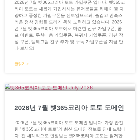
2026년 7월 벳365코리아 토토 가입쿠폰 입니다. 벳365코
리아 토토는 새롭게 가입하시는 유저분들을 위해 매월 다
양하고 풍성한 가입쿠폰을 선보임으로써, 즐겁고 만족스
러운 정착 경험을 드리기 위해 노력하고 있습니다. 2026
년 7월 벳365코리아 토토에서 마련한 신규 가입쿠폰, 콤
프 이벤트, 무한매충 가입쿠폰, 복귀자 가입쿠폰, 리뷰 작
성 쿠폰, 텔레그램 친구 추가 및 구독 가입쿠폰을 지금 만
나 보세요!
글읽기 »
2026년 7월 벳365코리아 토토 도메인
2026년 7월 벳365코리아 토토 도메인 입니다. 가장 안전
한 “벳365코리아 토토”의 최신 도메인 정보를 안내 드립니
다. 전 세계적으로 인정받는 벳365코리아 토토는 철저한