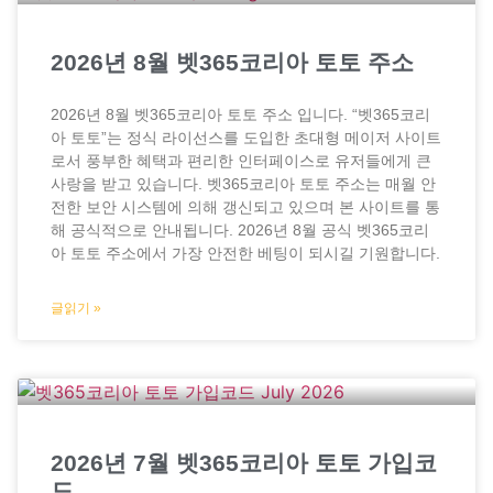
2026년 8월 벳365코리아 토토 주소
2026년 8월 벳365코리아 토토 주소 입니다. “벳365코리
아 토토”는 정식 라이선스를 도입한 초대형 메이저 사이트
로서 풍부한 혜택과 편리한 인터페이스로 유저들에게 큰
사랑을 받고 있습니다. 벳365코리아 토토 주소는 매월 안
전한 보안 시스템에 의해 갱신되고 있으며 본 사이트를 통
해 공식적으로 안내됩니다. 2026년 8월 공식 벳365코리
아 토토 주소에서 가장 안전한 베팅이 되시길 기원합니다.
글읽기 »
2026년 7월 벳365코리아 토토 가입코
드