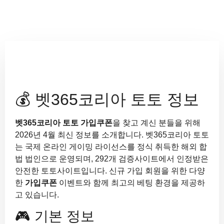
💰 벳365코리아 토토 정보
벳365코리아 토토 가입쿠폰
을 찾고 계신 분들을 위해
2026년 4월 최신 정보를 소개합니다. 벳365코리아 토토
는 국제 온라인 게이밍 라이선스를 정식 취득한 해외 합
법 법인으로 운영되며, 292개 검증사이트에서 인정받은
안전한 토토사이트입니다. 신규 가입 회원을 위한 다양
한
가입쿠폰
이벤트와 함께 최고의 베팅 환경을 제공하
고 있습니다.
🎮 기본 정보