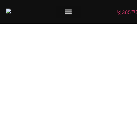
벳365코리아 토토 블로그
벳365코리아 토토 최신 정보
2026년 4
월 벳365