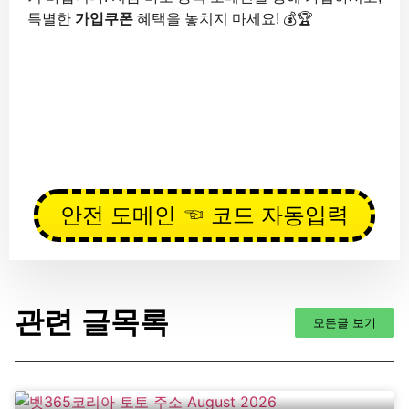
특별한
가입쿠폰
혜택을 놓치지 마세요! 💰🏆
안전 도메인 ☜ 코드 자동입력
관련 글목록
모든글 보기