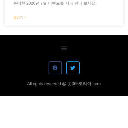
준비한 2026년 7월 이벤트를 지금 만나 보세요!
글읽기 »
All rights reserved @ 벳365코리아.com