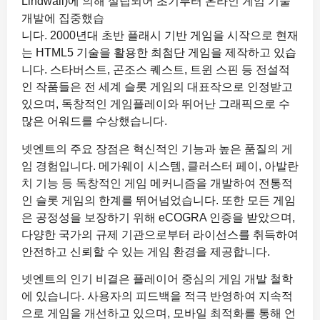
Lindwall)에 의해 설립되어 초기부터 온라인 게임 기술
개발에 집중했습
니다. 2000년대 초반 플래시 기반 게임을 시작으로 현재
는 HTML5 기술을 활용한 최첨단 게임을 제작하고 있습
니다. 스타버스트, 곤조스 퀘스트, 트윈 스핀 등 전설적
인 작품들은 전 세계 슬롯 게임의 대표작으로 인정받고
있으며, 독창적인 게임플레이와 뛰어난 그래픽으로 수
많은 어워드를 수상했습니다.
넷엔트의 주요 장점은 혁신적인 기능과 높은 품질의 게
임 경험입니다. 메가웨이 시스템, 클러스터 페이, 아발란
치 기능 등 독창적인 게임 메커니즘을 개발하여 전통적
인 슬롯 게임의 한계를 뛰어넘었습니다. 또한 모든 게임
은 공정성을 보장하기 위해 eCOGRA 인증을 받았으며,
다양한 국가의 규제 기관으로부터 라이선스를 취득하여
안전하고 신뢰할 수 있는 게임 환경을 제공합니다.
넷엔트의 인기 비결은 플레이어 중심의 게임 개발 철학
에 있습니다. 사용자의 피드백을 적극 반영하여 지속적
으로 게임을 개선하고 있으며, 모바일 최적화를 통해 언