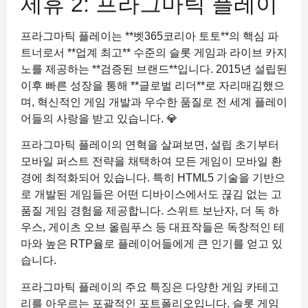
제휴 2: 프라그마틱 플레이
프라그마틱 플레이는 **벳365코리아 토토**의 핵심 파
트너로서 **업계 최고** 수준의 슬롯 게임과 라이브 카지
노를 제공하는 **검증된 브랜드**입니다. 2015년 설립된
이후 빠른 성장을 통해 **글로벌 리더**로 자리매김했으
며, 혁신적인 게임 개발과 우수한 품질로 전 세계 플레이
어들의 사랑을 받고 있습니다. 💎
프라그마틱 플레이의 연혁을 살펴보면, 설립 초기부터
모바일 퍼스트 전략을 채택하여 모든 게임이 모바일 환
경에 최적화되어 있습니다. 특히 HTML5 기술을 기반으
로 개발된 게임들은 어떤 디바이스에서도 끊김 없는 고
품질 게임 경험을 제공합니다. 스위트 보난자, 더 독 하
우스, 게이츠 오브 올림푸스 등 대표작들은 독창적인 테
마와 높은 RTP율로 플레이어들에게 큰 인기를 얻고 있
습니다.
프라그마틱 플레이의 주요 특징은 다양한 게임 카테고
리를 아우르는 포괄적인 포트폴리오입니다. 슬롯 게임