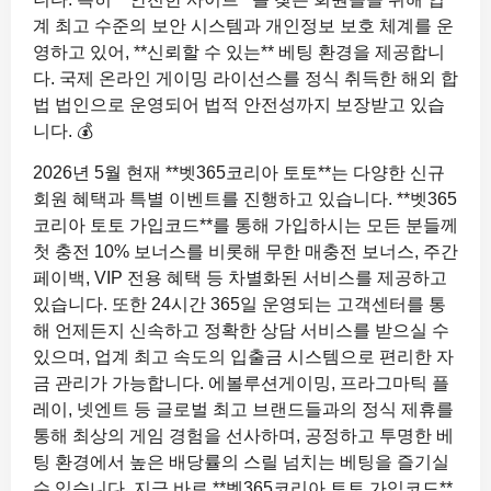
계 최고 수준의 보안 시스템과 개인정보 보호 체계를 운
영하고 있어, **신뢰할 수 있는** 베팅 환경을 제공합니
다. 국제 온라인 게이밍 라이선스를 정식 취득한 해외 합
법 법인으로 운영되어 법적 안전성까지 보장받고 있습
니다. 💰
2026년 5월 현재 **벳365코리아 토토**는 다양한 신규
회원 혜택과 특별 이벤트를 진행하고 있습니다. **벳365
코리아 토토 가입코드**를 통해 가입하시는 모든 분들께
첫 충전 10% 보너스를 비롯해 무한 매충전 보너스, 주간
페이백, VIP 전용 혜택 등 차별화된 서비스를 제공하고
있습니다. 또한 24시간 365일 운영되는 고객센터를 통
해 언제든지 신속하고 정확한 상담 서비스를 받으실 수
있으며, 업계 최고 속도의 입출금 시스템으로 편리한 자
금 관리가 가능합니다. 에볼루션게이밍, 프라그마틱 플
레이, 넷엔트 등 글로벌 최고 브랜드들과의 정식 제휴를
통해 최상의 게임 경험을 선사하며, 공정하고 투명한 베
팅 환경에서 높은 배당률의 스릴 넘치는 베팅을 즐기실
수 있습니다. 지금 바로 **벳365코리아 토토 가입코드**