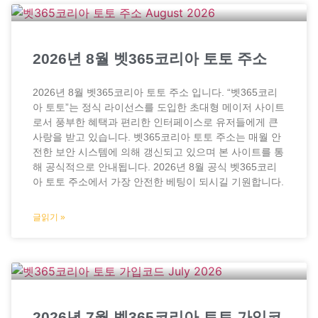
2026년 8월 벳365코리아 토토 주소
2026년 8월 벳365코리아 토토 주소 입니다. “벳365코리
아 토토”는 정식 라이선스를 도입한 초대형 메이저 사이트
로서 풍부한 혜택과 편리한 인터페이스로 유저들에게 큰
사랑을 받고 있습니다. 벳365코리아 토토 주소는 매월 안
전한 보안 시스템에 의해 갱신되고 있으며 본 사이트를 통
해 공식적으로 안내됩니다. 2026년 8월 공식 벳365코리
아 토토 주소에서 가장 안전한 베팅이 되시길 기원합니다.
글읽기 »
2026년 7월 벳365코리아 토토 가입코