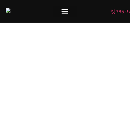
벳365코리아 토토 블로그
벳365코리아 토토 최신 정보
2026년 5
월 벳365