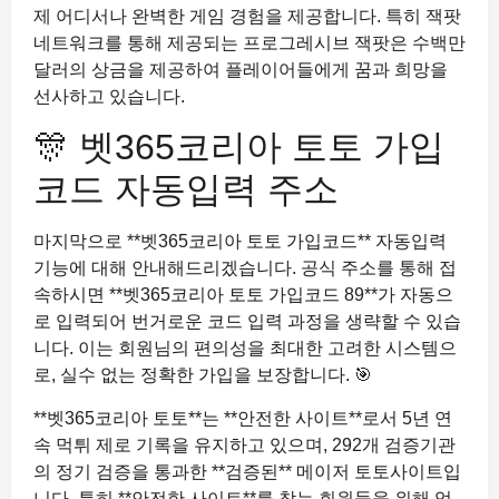
제 어디서나 완벽한 게임 경험을 제공합니다. 특히 잭팟
네트워크를 통해 제공되는 프로그레시브 잭팟은 수백만
달러의 상금을 제공하여 플레이어들에게 꿈과 희망을
선사하고 있습니다.
🎊 벳365코리아 토토 가입
코드 자동입력 주소
마지막으로 **벳365코리아 토토 가입코드** 자동입력
기능에 대해 안내해드리겠습니다. 공식 주소를 통해 접
속하시면 **벳365코리아 토토 가입코드 89**가 자동으
로 입력되어 번거로운 코드 입력 과정을 생략할 수 있습
니다. 이는 회원님의 편의성을 최대한 고려한 시스템으
로, 실수 없는 정확한 가입을 보장합니다. 🎯
**벳365코리아 토토**는 **안전한 사이트**로서 5년 연
속 먹튀 제로 기록을 유지하고 있으며, 292개 검증기관
의 정기 검증을 통과한 **검증된** 메이저 토토사이트입
니다. 특히 **안전한 사이트**를 찾는 회원들을 위해 업